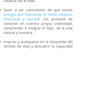
conecta con el todo.
Guiar a ser conscientes de que somos
energía que trasciende el límite corporal,
emocional y racional
con procesos de
conexión en nuestra propia creatividad,
comprender e integrar el flujo de la vida
natural y humana.
Inspirar y acompañar en la búsqueda del
sentido de vida y descubrir la capacidad
para superar los condicionamientos más
difíciles para
vivir en plenitud
.
Exhortar a la responsabilidad individual a
reconocer
el “darse cuenta” de la sabiduría
que tenemos para percibir lo que está
sucediendo dentro de sí mismo y del
mundo que lo rodea.